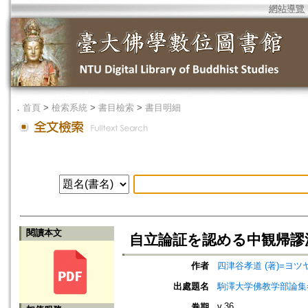
網站導覽
．
首頁
>
檢索系統
>
書目檢索
>
書目明細
閱讀本文
自立論証を認める中観帰謬
作者
四津谷孝道 (著)=ヨツヤ,
出處題名
駒澤大学佛教学部論集=Jou
v.36
卷期