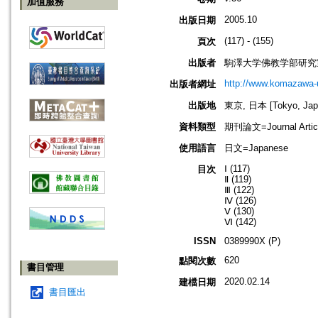
加值服務
2005.10
出版日期
(117) - (155)
頁次
出版者
駒澤大学佛教学部研究
http://www.komazawa-
出版者網址
出版地
東京, 日本 [Tokyo, Jap
資料類型
期刊論文=Journal Artic
使用語言
日文=Japanese
Ⅰ (117)
目次
Ⅱ (119)
Ⅲ (122)
Ⅳ (126)
Ⅴ (130)
Ⅵ (142)
ISSN
0389990X (P)
620
點閱次數
書目管理
2020.02.14
建檔日期
書目匯出