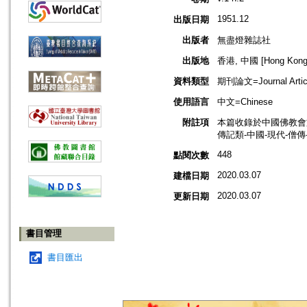
1951.12
出版日期
出版者
無盡燈雜誌社
出版地
香港, 中國 [Hong Kong,
資料類型
期刊論文=Journal Artic
使用語言
中文=Chinese
附註項
本篇收錄於中國佛教會
傳記類-中國-現代-僧傳
448
點閱次數
2020.03.07
建檔日期
2020.03.07
更新日期
書目管理
書目匯出