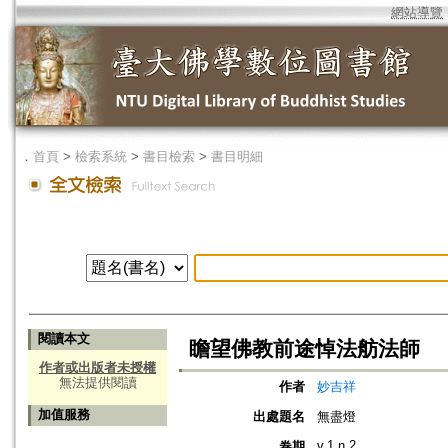
網站導覽
．
首頁
>
檢索系統
>
書目檢索
>
書目明細
閱讀本文
瞻望佛教前途悼法舫法師
作者或出版者未授權
無法提供閱讀
作者
妙吉祥
加值服務
出處題名
無盡燈
v.1 n.2
卷期