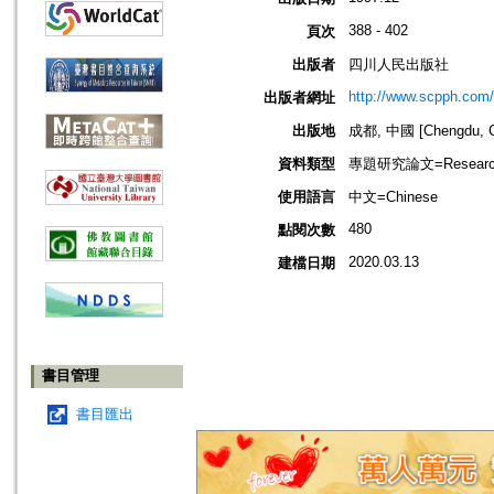
388 - 402
頁次
出版者
四川人民出版社
http://www.scpph.com/
出版者網址
出版地
成都, 中國 [Chengdu, C
資料類型
專題研究論文=Research
使用語言
中文=Chinese
480
點閱次數
2020.03.13
建檔日期
書目管理
書目匯出