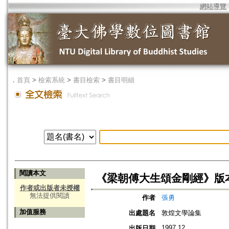
網站導覽
．
首頁
>
檢索系統
>
書目檢索
>
書目明細
閱讀本文
《梁朝傅大生頌金剛經》版
作者或出版者未授權
無法提供閱讀
作者
張勇
加值服務
出處題名
敦煌文學論集
1997.12
出版日期