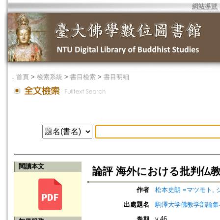
網站導覽
．
首頁
>
檢索系統
>
書目檢索
>
書目明細
閱讀本文
論評 海外における批判仏
作者
松本史朗 =マツモト, 
出處題名
駒澤大学佛教学部論集=Jou
v.46
卷期