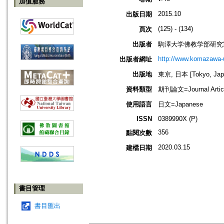
加值服務
2015.10
出版日期
(125) - (134)
頁次
出版者
駒澤大学佛教学部研究
http://www.komazawa-
出版者網址
出版地
東京, 日本 [Tokyo, Jap
資料類型
期刊論文=Journal Artic
使用語言
日文=Japanese
ISSN
0389990X (P)
356
點閱次數
2020.03.15
建檔日期
書目管理
書目匯出