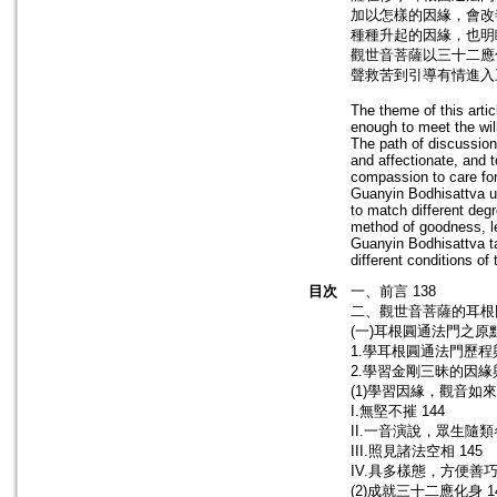
加以怎樣的因緣，會改
種種升起的因緣，也明
觀世音菩薩以三十二應
聲救苦到引導有情進入
The theme of this artic
enough to meet the wil
The path of discussion
and affectionate, and t
compassion to care for 
Guanyin Bodhisattva us
to match different degre
method of goodness, le
Guanyin Bodhisattva ta
different conditions of 
目次
一、前言 138
二、觀世音菩薩的耳根圓
(一)耳根圓通法門之原點
1.學耳根圓通法門歷程與
2.學習金剛三昧的因緣與
(1)學習因緣，觀音如來
I.無堅不摧 144
II.一音演說，眾生隨類
III.照見諸法空相 145
IV.具多樣態，方便善巧 
(2)成就三十二應化身 1