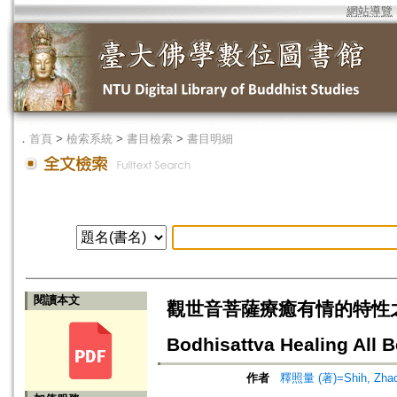
網站導覽
．
首頁
>
檢索系統
>
書目檢索
>
書目明細
閱讀本文
觀世音菩薩療癒有情的特性之探討=Exp
Bodhisattva Healing All 
作者
釋照量 (著)=Shih, Zhao-l