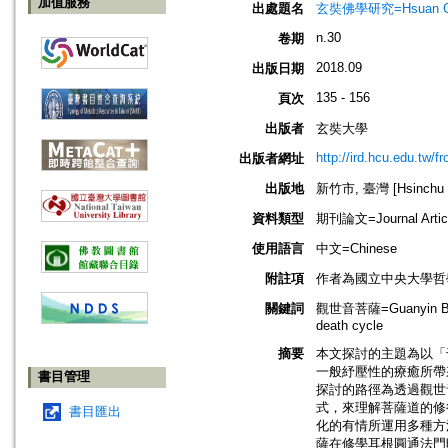
加值服務
出處題名
玄奘佛學研究=Hsuan Chuan
n.30
卷期
2018.09
出版日期
135 - 156
頁次
出版者
玄奘大學
http://ird.hcu.edu.tw/f
出版者網址
出版地
新竹市, 臺灣 [Hsinchu sh
資料類型
期刊論文=Journal Artic
使用語言
中文=Chinese
附註項
作者為國立中央大學哲
關鍵詞
觀世音菩薩=Guanyin Bo
death cycle
摘要
本文探討的主題為以「
一般紓壓性的療癒所帶
書目管理
探討的路徑為透過觀世
式，來理解菩薩道的修
書目匯出
化的有情所運用多種方
薩在修學耳根圓通法門