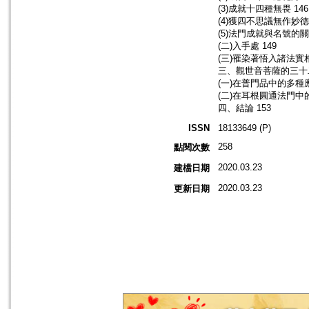
(3)成就十四種無畏 146
(4)獲四不思議無作妙德 
(5)法門成就與名號的關聯
(二)入手處 149
(三)罹染著悟入諸法實相
三、觀世音菩薩的三十二
(一)在普門品中的多種應
(二)在耳根圓通法門中的
四、結論 153
ISSN
18133649 (P)
258
點閱次數
2020.03.23
建檔日期
2020.03.23
更新日期