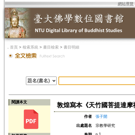
網站導覽
．
首頁
>
檢索系統
>
書目檢索
>
書目明細
閱讀本文
敦煌寫本《天竹國菩提達摩禪詩
作者
張子開
出處題名
宗教學研究
n.1
卷期