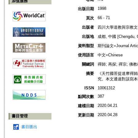
加值服務
1998
出版日期
66 - 71
頁次
出版者
四川大學道教與宗教文
出版地
成都, 中國 [Chengdu, C
資料類型
期刊論文=Journal Artic
使用語言
中文=Chinese
關鍵詞
禪師; 再探; 禪宗; 佛教
摘要
《天竹國菩提達摩禪師
究。本文通過對該寫本
ISSN
10061312
387
點閱次數
2020.04.21
建檔日期
2020.04.28
更新日期
書目管理
書目匯出