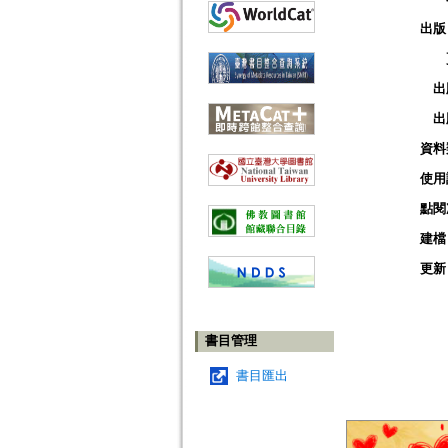
出版
出
出
資料
使用
點閱
建檔
更新
書目管理
書目匯出