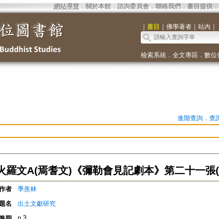
網站導覽
．
關於本館
．
諮詢委員會
．
聯絡我們
．
書目提供
．
｜
書目
｜
佛學著者
｜
站內
｜
檢索系統
．
全文專區
．
數位
進階查詢
．
查
火羅文A(焉耆文)《彌勒會見記劇本》第二十一張(
作者
季羨林
題名
出土文獻研究
n.3
卷期