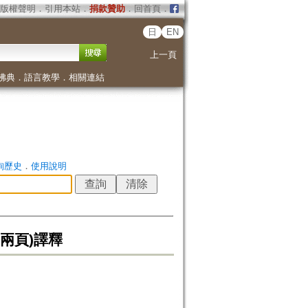
版權聲明
．
引用本站
．
捐款贊助
．
回首頁
．
日
EN
上一頁
佛典
．
語言教學
．
相關連結
詢歷史
．
使用說明
兩頁)譯釋