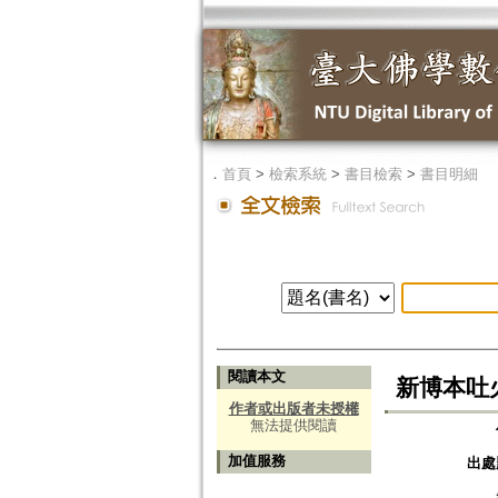
．
首頁
>
檢索系統
>
書目檢索
>
書目明細
閱讀本文
新博本吐
作者或出版者未授權
無法提供閱讀
加值服務
出處