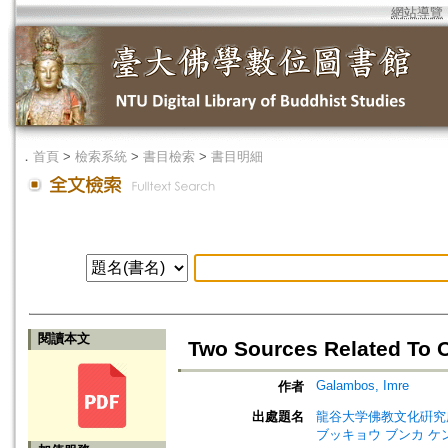
網站導覽
．
首頁
>
檢索系統
>
書目檢索
>
書目明細
閱讀本文
Two Sources Related To O
Galambos, Imre
作者
出處題名
龍谷大学佛教文化硏究所所報=Ann
ブッキョウ ブンカ ケ