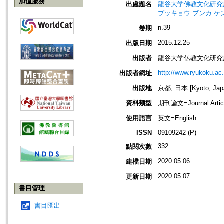
加值服務
出處題名
龍谷大学佛教文化硏究所所報=Ann
ブッキョウ ブンカ ケ
n.39
卷期
2015.12.25
出版日期
出版者
龍谷大学仏教文化研究
http://www.ryukoku.ac.
出版者網址
出版地
京都, 日本 [Kyoto, Jap
資料類型
期刊論文=Journal Artic
使用語言
英文=English
ISSN
09109242 (P)
332
點閱次數
2020.05.06
建檔日期
2020.05.07
更新日期
書目管理
書目匯出