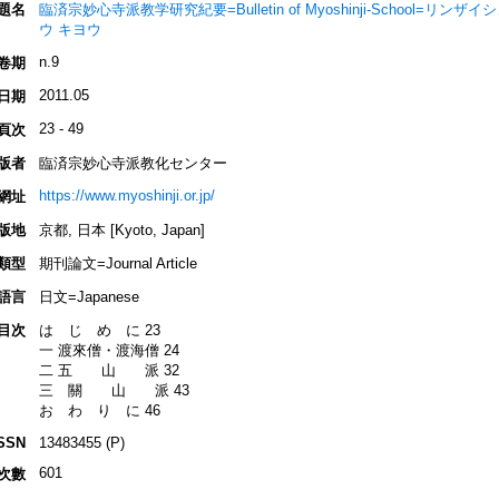
題名
臨済宗妙心寺派教学研究紀要=Bulletin of Myoshinji-School=
ウ キヨウ
n.9
卷期
2011.05
日期
23 - 49
頁次
版者
臨済宗妙心寺派教化センター
https://www.myoshinji.or.jp/
網址
版地
京都, 日本 [Kyoto, Japan]
類型
期刊論文=Journal Article
語言
日文=Japanese
目次
は じ め に 23
一 渡來僧・渡海僧 24
二 五 山 派 32
三 關 山 派 43
お わ り に 46
SSN
13483455 (P)
601
次數