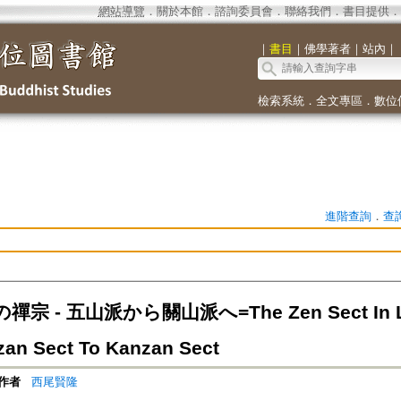
網站導覽
．
關於本館
．
諮詢委員會
．
聯絡我們
．
書目提供
．
｜
書目
｜
佛學著者
｜
站內
｜
檢索系統
．
全文專區
．
數位
進階查詢
．
查
宗 - 五山派から關山派へ=The Zen Sect In Late
an Sect To Kanzan Sect
作者
西尾賢隆