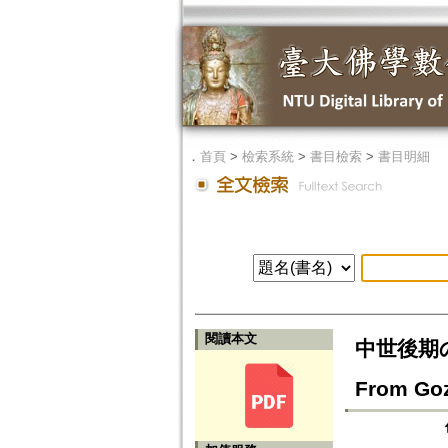
．
首頁
>
檢索系統
>
書目檢索
>
書目明細
閱讀本文
中世後期の禪
From Goz