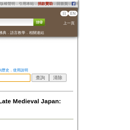
版權聲明
．
引用本站
．
捐款贊助
．
回首頁
．
日
EN
上一頁
佛典
．
語言教學
．
相關連結
詢歷史
．
使用說明
 Medieval Japan: