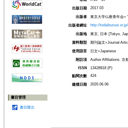
2017.03
出版日期
出版者
東京大学仏教青年会= Young B
http://todaibussei.or.jp
出版者網址
出版地
東京, 日本 [Tokyo, Jap
資料類型
期刊論文=Journal Artic
使用語言
日文=Japanese
附註項
Author Affiliation
ISSN
13428918 (P)
424
點閱次數
2020.06.06
建檔日期
書目管理
書目匯出