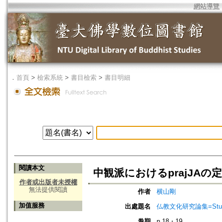
網站導覽
．
首頁
>
檢索系統
>
書目檢索
>
書目明細
閱讀本文
中観派におけるprajJA
作者或出版者未授權
無法提供閱讀
作者
横山剛
加值服務
出處題名
仏教文化研究論集=Studi
卷期
n.18・19