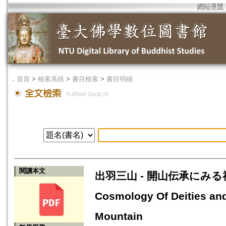
網站導覽
．
首頁
>
檢索系統
>
書目檢索
>
書目明細
閱讀本文
出羽三山 - 開山伝承にみる神
Cosmology Of Deities and
Mountain