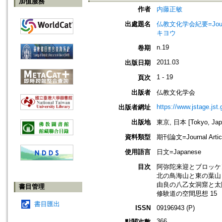
加值服務
作者
内藤正敏
出處題名
仏教文化学会紀要=Journal 
キヨウ
n.19
卷期
2011.03
出版日期
1 - 19
頁次
出版者
仏教文化学会
https://www.jstage.jst
出版者網址
出版地
東京, 日本 [Tokyo, Jap
資料類型
期刊論文=Journal Artic
使用語言
日文=Japanese
目次
阿弥陀来迎とブロッケン
北の鳥海山と東の葉山 
由良の八乙女洞窟と太陽
書目管理
修験道の空間思想 15
書目匯出
ISSN
09196943 (P)
366
點閱次數