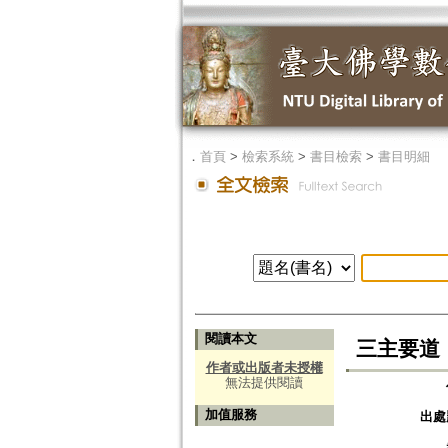
．
首頁
>
檢索系統
>
書目檢索
>
書目明細
閱讀本文
三主要道
作者或出版者未授權
無法提供閱讀
加值服務
出處