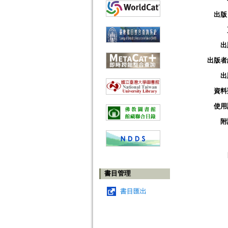
出版
出
出版者
出
資料
使用
附
書目管理
書目匯出