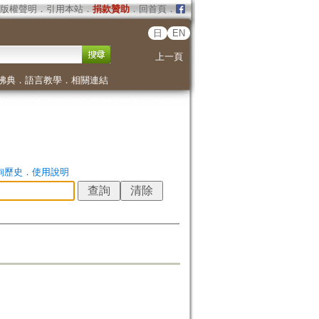
版權聲明
．
引用本站
．
捐款贊助
．
回首頁
．
日
EN
上一頁
佛典
．
語言教學
．
相關連結
詢歷史
．
使用說明