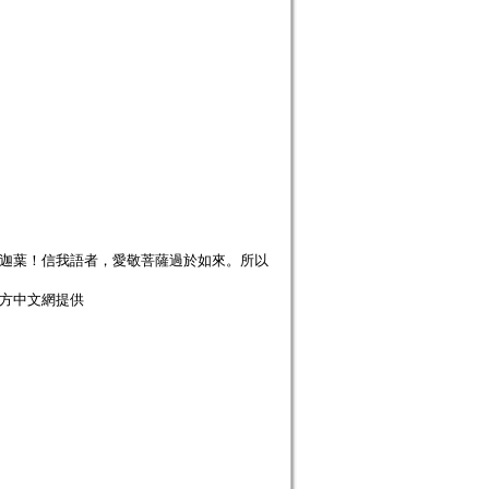
是迦葉！信我語者，愛敬菩薩過於如來。所以
瑪巴官方中文網提供