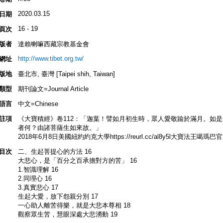
2020.03.15
日期
16 - 19
頁次
版者
達賴喇嘛西藏宗教基金會
http://www.tibet.org.tw/
網址
版地
臺北市, 臺灣 [Taipei shih, Taiwan]
類型
期刊論文=Journal Article
語言
中文=Chinese
註項
《大寶積經》卷112：「迦葉！譬如月初生時，眾人愛敬踰於滿月。如
者何？由諸菩薩生如來故。」
2018年6月8日美國紐約約克大學https://reurl.cc/al8y5l大寶法王噶
目次
二、生起菩提心的方法 16
大悲心，是「百分之百承擔對方的苦」 16
1.智識理解 16
2.同理心 16
3.真實悲心 17
生起大愛，放下怨親分別 17
一心助人離苦得樂，就是大悲本尊相 18
觀察眾生苦，慧眼深處大悲湧動 19