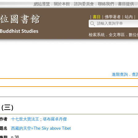
網站導覽
．
關於本館
．
諮詢委員會
．
聯絡我們
．
書目提供
．
｜
書目
｜
佛學著者
｜
站內
｜
檢索系統
．
全文專區
．
數位
進階查詢
．
查
（三）
作者
十七世大寶法王
;
堪布羅卓丹傑
題名
西藏的天空=The Sky above Tibet
n.38
卷期