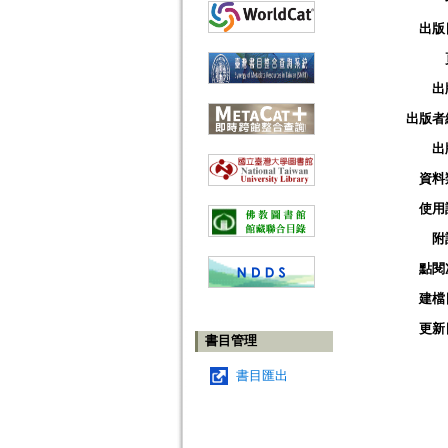
出版
出
出版者
出
資料
使用
附
點閱
建檔
更新
書目管理
書目匯出