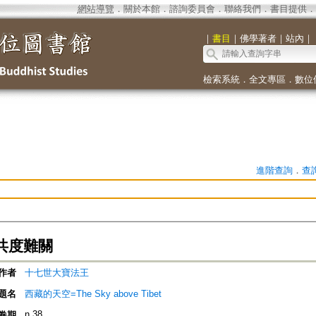
網站導覽
．
關於本館
．
諮詢委員會
．
聯絡我們
．
書目提供
．
｜
書目
｜
佛學著者
｜
站內
｜
檢索系統
．
全文專區
．
數位
進階查詢
．
查
共度難關
作者
十七世大寶法王
題名
西藏的天空=The Sky above Tibet
n.38
卷期