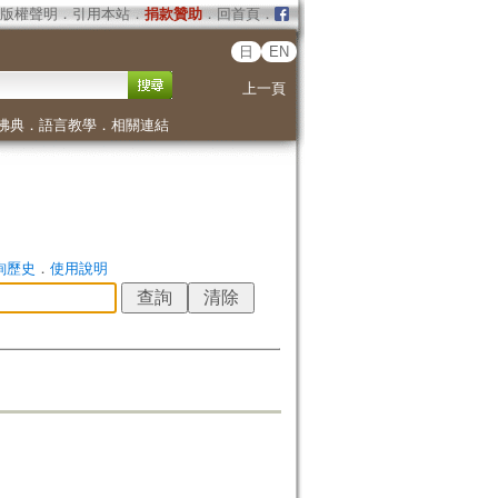
版權聲明
．
引用本站
．
捐款贊助
．
回首頁
．
日
EN
上一頁
佛典
．
語言教學
．
相關連結
詢歷史
．
使用說明