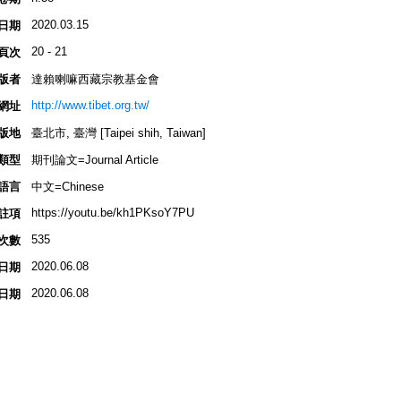
2020.03.15
日期
20 - 21
頁次
版者
達賴喇嘛西藏宗教基金會
http://www.tibet.org.tw/
網址
版地
臺北市, 臺灣 [Taipei shih, Taiwan]
類型
期刊論文=Journal Article
語言
中文=Chinese
https://youtu.be/kh1PKsoY7PU
註項
535
次數
2020.06.08
日期
2020.06.08
日期