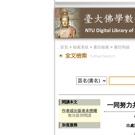
．
首頁
>
檢索系統
>
書目檢索
>
書目明細
閱讀本文
一同努力
作者或出版者未授權
無法提供閱讀
加值服務
出處