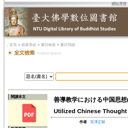
網站導覽
．
首頁
>
檢索系統
>
書目檢索
>
書目明細
閱讀本文
善導教学における中国思想(3
Utilized Chinese Thought
作者
宮澤正順