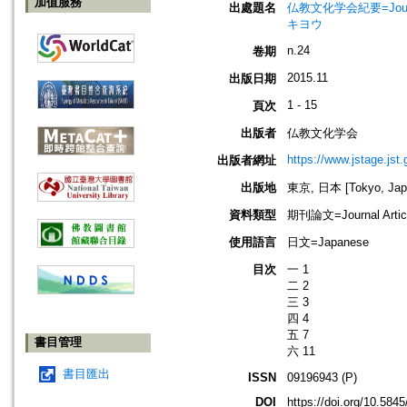
加值服務
出處題名
仏教文化学会紀要=Journal 
キヨウ
n.24
卷期
2015.11
出版日期
1 - 15
頁次
出版者
仏教文化学会
https://www.jstage.jst
出版者網址
出版地
東京, 日本 [Tokyo, Jap
資料類型
期刊論文=Journal Artic
使用語言
日文=Japanese
目次
一 1
二 2
三 3
四 4
五 7
書目管理
六 11
書目匯出
ISSN
09196943 (P)
DOI
https://doi.org/10.58