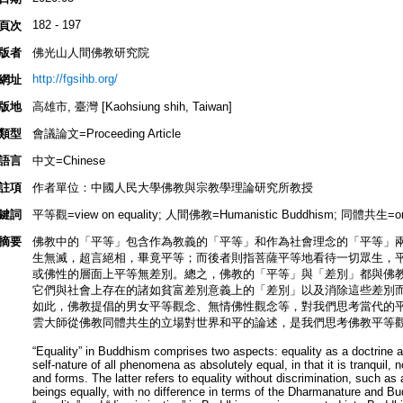
182 - 197
頁次
版者
佛光山人間佛教研究院
http://fgsihb.org/
網址
版地
高雄市, 臺灣 [Kaohsiung shih, Taiwan]
類型
會議論文=Proceeding Article
語言
中文=Chinese
註項
作者單位：中國人民大學佛教與宗教學理論研究所教授
鍵詞
平等觀=view on equality; 人間佛教=Humanistic Buddhism; 同體共生=one
摘要
佛教中的「平等」包含作為教義的「平等」和作為社會理念的「平等」
生無滅，超言絕相，畢竟平等；而後者則指菩薩平等地看待一切眾生，
或佛性的層面上平等無差別。總之，佛教的「平等」與「差別」都與佛
它們與社會上存在的諸如貧富差別意義上的「差別」以及消除這些差別
如此，佛教提倡的男女平等觀念、無情佛性觀念等，對我們思考當代的
雲大師從佛教同體共生的立場對世界和平的論述，是我們思考佛教平等
“Equality” in Buddhism comprises two aspects: equality as a doctrine a
self-nature of all phenomena as absolutely equal, in that it is tranquil
and forms. The latter refers to equality without discrimination, such as 
beings equally, with no difference in terms of the Dharmanature and Bud