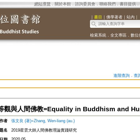
網站導覽
．
關於本館
．
諮詢委員會
．
聯絡我們
．
書目提供
．
｜
書目
｜
佛學著者
｜
站內
｜
檢索系統
．
全文專區
．
數位
進階查詢
．
查
人間佛教=Equality in Buddhism and Huma
作者
張文良 (著)=Zhang, Wen-liang (au.)
題名
2019星雲大師人間佛教理論實踐研究
2020.05
日期