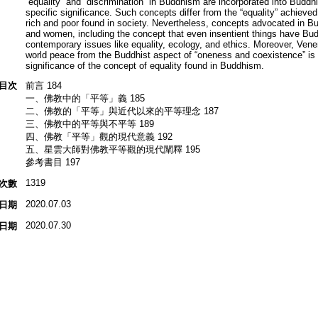
“equality” and “discrimination” in Buddhism are incorporated into Buddhi
specific significance. Such concepts differ from the “equality” achieved
rich and poor found in society. Nevertheless, concepts advocated in 
and women, including the concept that even insentient things have Budd
contemporary issues like equality, ecology, and ethics. Moreover, Ven
world peace from the Buddhist aspect of “oneness and coexistence” is 
significance of the concept of equality found in Buddhism.
目次
前言 184
一、佛教中的「平等」義 185
二、佛教的「平等」與近代以來的平等理念 187
三、佛教中的平等與不平等 189
四、佛教「平等」觀的現代意義 192
五、星雲大師對佛教平等觀的現代闡釋 195
參考書目 197
1319
次數
2020.07.03
日期
2020.07.30
日期