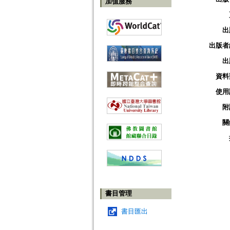
加值服務
出
出版者
出
資料
使用
附
關
書目管理
書目匯出