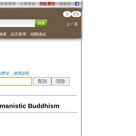
版權聲明
．
引用本站
．
捐款贊助
．
回首頁
．
日
EN
上一頁
佛典
．
語言教學
．
相關連結
詢歷史
．
使用說明
nistic Buddhism