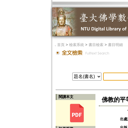
．
首頁
>
檢索系統
>
書目檢索
>
書目明細
閱讀本文
佛教的平等觀與
出處
出版