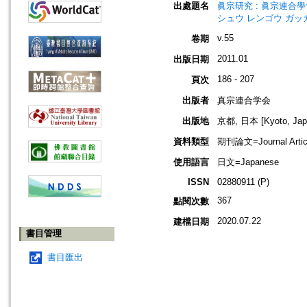
出處題名
眞宗研究 : 眞宗連合學會研究
シュウ レンゴウ ガッ
v.55
卷期
2011.01
出版日期
186 - 207
頁次
出版者
真宗連合学会
出版地
京都, 日本 [Kyoto, Jap
資料類型
期刊論文=Journal Artic
使用語言
日文=Japanese
ISSN
02880911 (P)
367
點閱次數
2020.07.22
建檔日期
書目管理
書目匯出