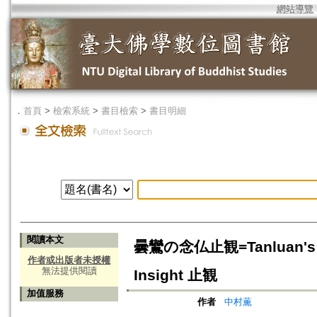
網站導覽
．
首頁
>
檢索系統
>
書目檢索
>
書目明細
閱讀本文
曇鸞の念仏止観=Tanluan's Con
作者或出版者未授權
無法提供閱讀
Insight 止観
加值服務
作者
中村薫