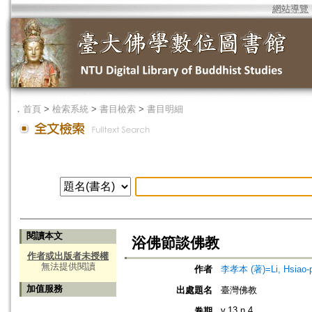
網站導覽
．
首頁
>
檢索系統
>
書目檢索
>
書目明細
閱讀本文
浴佛節談佛教
作者或出版者未授權
無法提供閱讀
作者
李孝本 (著)=Li, Hsiao-p
加值服務
出處題名
臺灣佛教
v.13 n.4
卷期