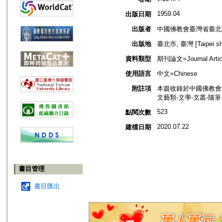
1959.04
出版日期
出版者
中國佛教會臺灣省臺北
出版地
臺北市, 臺灣 [Taipei shi
資料類型
期刊論文=Journal Artic
使用語言
中文=Chinese
附註項
本篇收錄於中國佛教會
文藝類-文學-文叢-隨筆
523
點閱次數
2020.07.22
建檔日期
書目管理
書目匯出