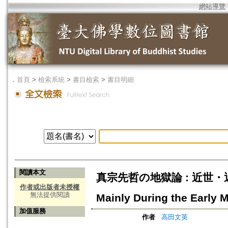
網站導覽
．
首頁
>
檢索系統
>
書目檢索
>
書目明細
閱讀本文
真宗先哲の地獄論 : 近世・近代を中
作者或出版者未授權
無法提供閱讀
Mainly During the Early
加值服務
作者
高田文英