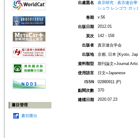
出處題名
眞宗研究 : 眞宗連合學會研究
シュウ レンゴウ ガッ
v.56
卷期
2012.01
出版日期
142 - 158
頁次
出版者
真宗連合学会
出版地
京都, 日本 [Kyoto, Jap
資料類型
期刊論文=Journal Artic
使用語言
日文=Japanese
ISSN
02880911 (P)
370
點閱次數
2020.07.23
建檔日期
書目管理
書目匯出