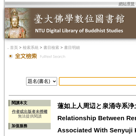
網站導覽
．
首頁
>
檢索系統
>
書目檢索
>
書目明細
閱讀本文
蓮如上人周辺と泉涌寺系浄土教
作者或出版者未授權
無法提供閱讀
Relationship Between Re
加值服務
Associated With Senyuji