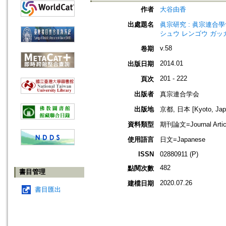
作者
大谷由香
出處題名
眞宗研究 : 眞宗連合學會研究
シュウ レンゴウ ガッ
v.58
卷期
2014.01
出版日期
201 - 222
頁次
出版者
真宗連合学会
出版地
京都, 日本 [Kyoto, Jap
資料類型
期刊論文=Journal Artic
使用語言
日文=Japanese
ISSN
02880911 (P)
482
點閱次數
書目管理
2020.07.26
建檔日期
書目匯出