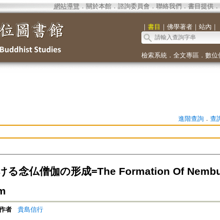
網站導覽
．
關於本館
．
諮詢委員會
．
聯絡我們
．
書目提供
．
｜
書目
｜
佛學著者
｜
站內
｜
檢索系統
．
全文專區
．
數位
進階查詢
．
查
念仏僧伽の形成=The Formation Of Nembutsu
m
作者
貴島信行