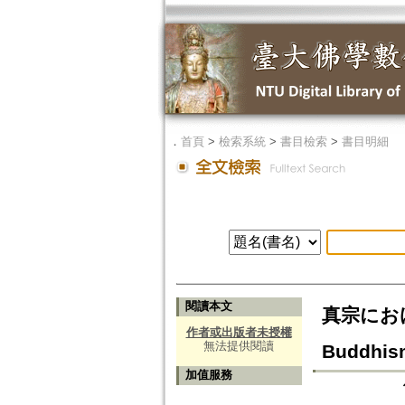
．
首頁
>
檢索系統
>
書目檢索
>
書目明細
閱讀本文
真宗における
作者或出版者未授權
無法提供閱讀
Buddhis
加值服務