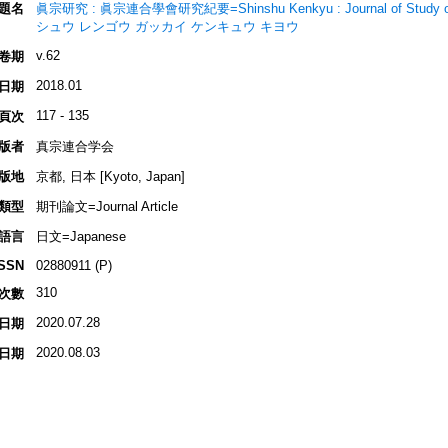
題名
眞宗研究 : 眞宗連合學會研究紀要=Shinshu Kenkyu : Journal of Stud
シュウ レンゴウ ガッカイ ケンキュウ キヨウ
v.62
卷期
2018.01
日期
117 - 135
頁次
版者
真宗連合学会
版地
京都, 日本 [Kyoto, Japan]
類型
期刊論文=Journal Article
語言
日文=Japanese
ISSN
02880911 (P)
310
次數
2020.07.28
日期
2020.08.03
日期