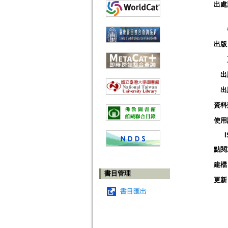
出處
出版
出
出
資料
使用
點閱
建檔
書目管理
更新
書目匯出