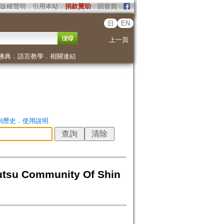
版權聲明
．
引用本站
．
捐款贊助
．
回首頁
．
日
EN
上一頁
佛典
．
語言教學
．
相關連結
詢歷史
．
使用說明
 Community Of Shin