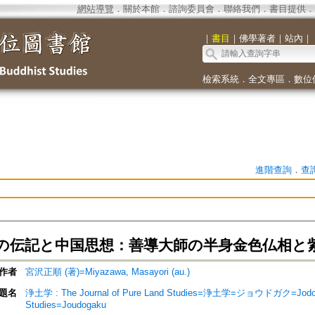
網站導覽
．
關於本館
．
諮詢委員會
．
聯絡我們
．
書目提供
．
｜
書目
｜
佛學著者
｜
站內
｜
檢索系統
．
全文專區
．
數位
進階查詢
．
查
の伝記と中国思想：善導大師の半身金色仏相と
作者
宮沢正順 (著)=Miyazawa, Masayori (au.)
題名
浄土学 : The Journal of Pure Land Studies=浄土学=ジョウドガク=Jodo ga
Studies=Joudogaku