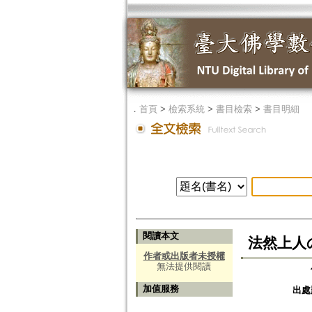
．
首頁
>
檢索系統
>
書目檢索
>
書目明細
閱讀本文
法然上人
作者或出版者未授權
無法提供閱讀
加值服務
出處