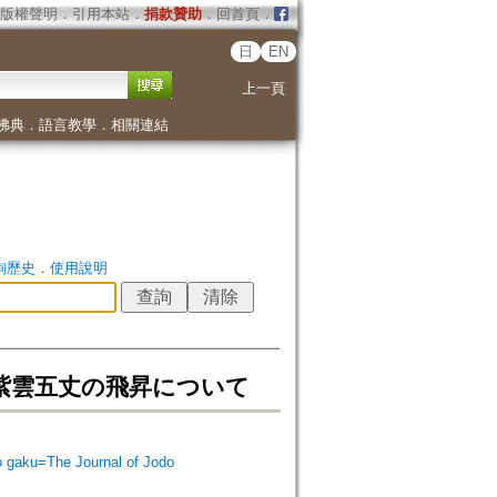
版權聲明
．
引用本站
．
捐款贊助
．
回首頁
．
日
EN
上一頁
佛典
．
語言教學
．
相關連結
詢歷史
．
使用說明
紫雲五丈の飛昇について
ku=The Journal of Jodo