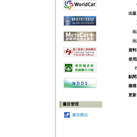
出版
出
出
資料
使用
點閱
建檔
更新
書目管理
書目匯出