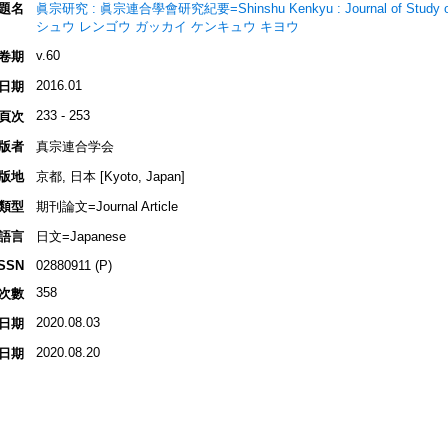
題名
眞宗研究 : 眞宗連合學會研究紀要=Shinshu Kenkyu : Journal of Stud
シュウ レンゴウ ガッカイ ケンキュウ キヨウ
v.60
卷期
2016.01
日期
233 - 253
頁次
版者
真宗連合学会
版地
京都, 日本 [Kyoto, Japan]
類型
期刊論文=Journal Article
語言
日文=Japanese
ISSN
02880911 (P)
358
次數
2020.08.03
日期
2020.08.20
日期