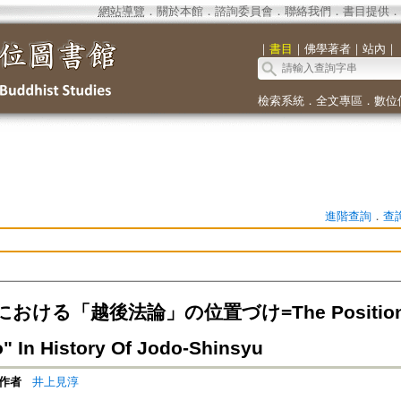
網站導覽
．
關於本館
．
諮詢委員會
．
聯絡我們
．
書目提供
．
｜
書目
｜
佛學著者
｜
站內
｜
檢索系統
．
全文專區
．
數位
進階查詢
．
查
ける「越後法論」の位置づけ=The Positioning O
o" In History Of Jodo-Shinsyu
作者
井上見淳