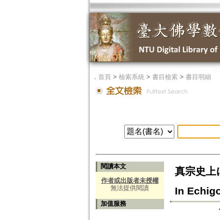
．
首頁
>
檢索系統
>
書目檢索
>
書目明細
閱讀本文
真宗史上にお
作者或出版者未授權
無法提供閱讀
In Echig
加值服務