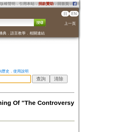
版權聲明
．
引用本站
．
捐款贊助
．
回首頁
．
日
EN
上一頁
佛典
．
語言教學
．
相關連結
詢歷史
．
使用說明
f "The Controversy