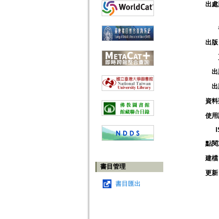
出處
出版
出
出
資料
使用
點閱
建檔
書目管理
更新
書目匯出