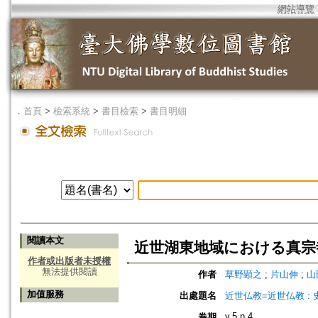
網站導覽
．
首頁
>
檢索系統
>
書目檢索
>
書目明細
閱讀本文
近世湖東地域における真宗
作者或出版者未授權
無法提供閱讀
作者
草野顕之
;
片山伸
;
山
加值服務
出處題名
近世仏教=近世仏教 : 
v.5 n.4
卷期