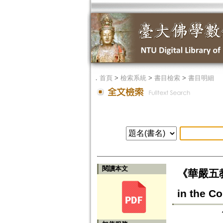
．
首頁
>
檢索系統
>
書目檢索
>
書目明細
閱讀本文
《華嚴五教章
in the C