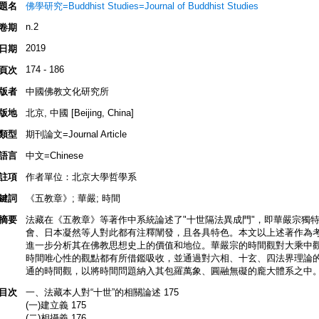
題名
佛學研究=Buddhist Studies=Journal of Buddhist Studies
n.2
卷期
2019
日期
174 - 186
頁次
版者
中國佛教文化研究所
版地
北京, 中國 [Beijing, China]
類型
期刊論文=Journal Article
語言
中文=Chinese
註項
作者單位：北京大學哲學系
鍵詞
《五教章》; 華嚴; 時間
摘要
法藏在《五教章》等著作中系統論述了"十世隔法異成門"，即華嚴宗獨
會、日本凝然等人對此都有注釋闡發，且各具特色。本文以上述著作為
進一步分析其在佛教思想史上的價值和地位。華嚴宗的時間觀對大乘中
時間唯心性的觀點都有所借鑑吸收，並通過對六相、十玄、四法界理論
通的時間觀，以將時間問題納入其包羅萬象、圓融無礙的龐大體系之中
目次
一、法藏本人對“十世”的相關論述 175
(一)建立義 175
(二)相攝義 176