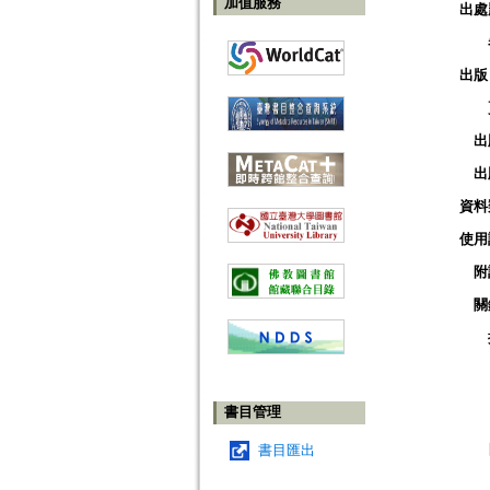
加值服務
出處
出版
出
出
資料
使用
附
關
書目管理
書目匯出