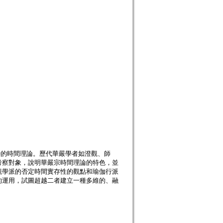
特的時間理論。歷代華嚴學者如澄觀、師
考察對象，說明華嚴宗時間理論的特色，並
觀學派的否定時間實存性的觀點和瑜伽行派
的運用，試圖超越二者建立一種多維的、融
。