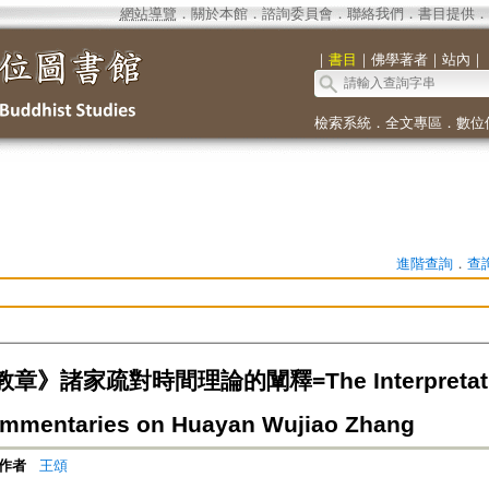
網站導覽
．
關於本館
．
諮詢委員會
．
聯絡我們
．
書目提供
．
｜
書目
｜
佛學著者
｜
站內
｜
檢索系統
．
全文專區
．
數位
進階查詢
．
查
》諸家疏對時間理論的闡釋=The Interpretations 
ommentaries on Huayan Wujiao Zhang
作者
王頌