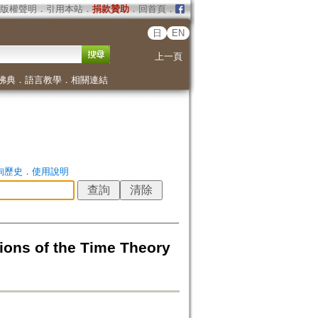
版權聲明
．
引用本站
．
捐款贊助
．
回首頁
．
日
EN
上一頁
佛典
．
語言教學
．
相關連結
詢歷史
．
使用說明
of the Time Theory