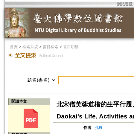
網站導覽
．
首頁
>
檢索系統
>
書目檢索
>
書目明細
閱讀本文
北宋僧芙蓉道楷的生平行履、交遊
Daokai's Life, Activities 
作者
孔雁