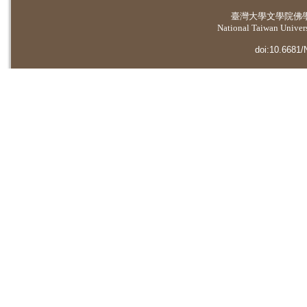
臺灣大學
文學院佛
National Taiwan Universi
doi:10.6681