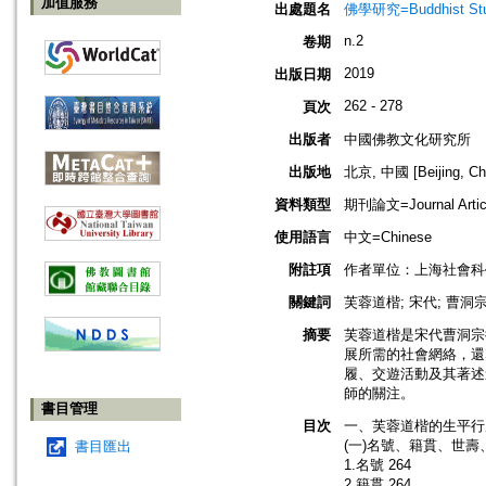
加值服務
出處題名
佛學研究=Buddhist Studi
n.2
卷期
2019
出版日期
262 - 278
頁次
出版者
中國佛教文化研究所
出版地
北京, 中國 [Beijing, Ch
資料類型
期刊論文=Journal Artic
使用語言
中文=Chinese
附註項
作者單位：上海社會科
關鍵詞
芙蓉道楷; 宋代; 曹洞
摘要
芙蓉道楷是宋代曹洞宗
展所需的社會網絡，還
履、交遊活動及其著述
師的關注。
書目管理
目次
一、芙蓉道楷的生平行履
(一)名號、籍貫、世壽、
書目匯出
1.名號 264
2.籍貫 264