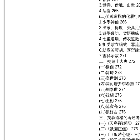
3.世壽、僧臘、出世 26
4.法眷 265
(二)芙蓉道楷的化履行蹤
1.少學神仙 266
2.出家、得度、受具足戒
3.遊學參訪、契悟機緣 
4.七坐道場、傳衣道微 
5.拒受紫衣賜號、罪流淄
6.結庵芙蓉胡、喜營建梵
7.吉祥示寂 271
二、交遊士大夫 272
(一)楊傑 272
(二)韓琦 273
(三)高世則 273
(四)開封府尹李孝壽 27
(五)劉奉世 274
(六)韓韶 275
(七)王彬 275
(八)范寅亮 276
(九)張好古 276
三、芙蓉道楷的著述考辨
(一)《天寧禪師語》 27
(二)《祇園正儀》 276
(三)《〈般若心經〉三注