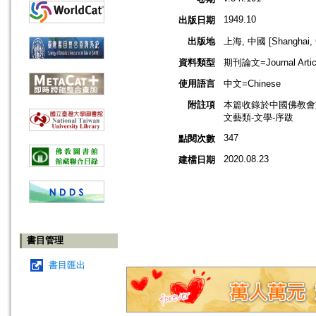
1949.10
出版日期
出版地
上海, 中國 [Shanghai, 
資料類型
期刊論文=Journal Artic
使用語言
中文=Chinese
附註項
本篇收錄於中國佛教會
文藝類-文學-序跋
347
點閱次數
2020.08.23
建檔日期
書目管理
書目匯出