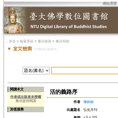
網站導覽
．
首頁
>
檢索系統
>
書目檢索
>
書目明細
閱讀本文
活的義路序
作者或出版者未授權
無法提供閱讀
作者
陳銘樞
加值服務
出處題名
弘化月刊
v.5 n.101
卷期