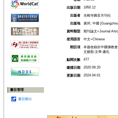
1950.12
出版日期
出版者
光榕寺圓音月刊社
出版地
廣州, 中國 [Guangzhou,
資料類型
期刊論文=Journal Artic
使用語言
中文=Chinese
附註項
本篇收錄於中國佛教會
文藝類-文學-書札
477
點閱次數
2020.09.20
建檔日期
2024.04.01
更新日期
書目管理
書目匯出