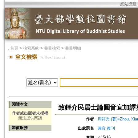
網站導覽
．
首頁
>
檢索系統
>
書目檢索
>
書目明細
閱讀本文
致鍾介民居士論圓音宜加譯
作者或出版者未授權
無法提供閱讀
作者
周祥光 (著)=Zhou, Xiang
加值服務
出處題名
圓音 復刊
v.15/16
卷期