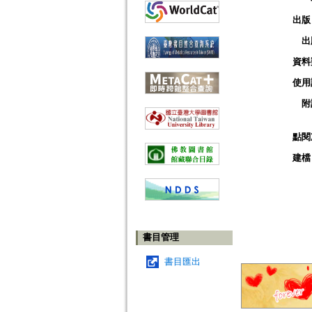
出版
出
資料
使用
附
點閱
建檔
書目管理
書目匯出