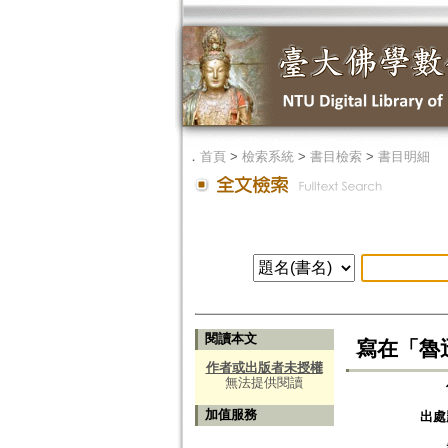
．
首頁
>
檢索系統
>
書目檢索
>
書目明細
閱讀本文
寫在「魯
作者或出版者未授權
無法提供閱讀
加值服務
出處