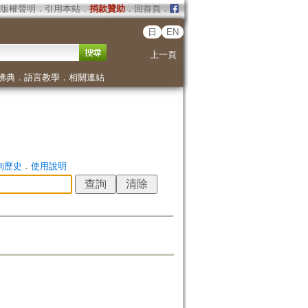
版權聲明
．
引用本站
．
捐款贊助
．
回首頁
．
日
EN
上一頁
佛典
．
語言教學
．
相關連結
詢歷史
．
使用說明