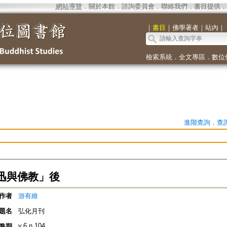
網站導覽
．
關於本館
．
諮詢委員會
．
聯絡我們
．
書目提供
．
｜
書目
｜
佛學著者
｜
站內
｜
檢索系統
．
全文專區
．
數位
進階查詢
．
查
迅與佛教」後
作者
游有維
題名
弘化月刊
v.6 n.104
卷期