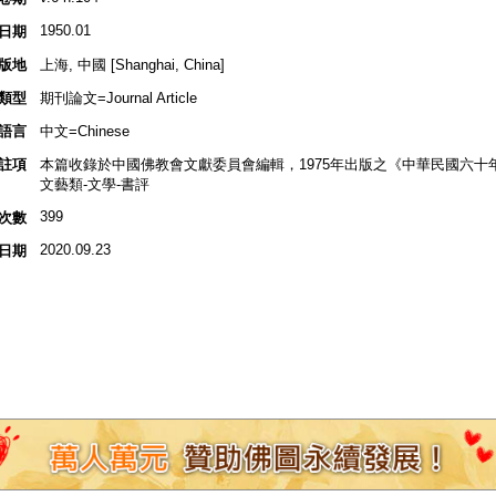
1950.01
日期
版地
上海, 中國 [Shanghai, China]
類型
期刊論文=Journal Article
語言
中文=Chinese
註項
本篇收錄於中國佛教會文獻委員會編輯，1975年出版之《中華民國六十
文藝類-文學-書評
399
次數
2020.09.23
日期