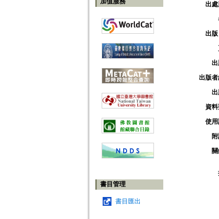
加值服務
出處
出版
出
出版者
出
資料
使用
附
關
書目管理
書目匯出