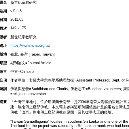
題名
新世紀宗教研究
v.9 n.3
卷期
2011.03
日期
149 - 175
頁次
版者
新世紀宗教研究
https://www.ncrs.org.tw/
網址
版地
臺北, 臺灣 [Taipei, Taiwan]
類型
期刊論文=Journal Article
語言
中文=Chinese
註項
作者單位：玄裝大學宗教學系助理教授=Assistant Professor, Dept. of Religiou
鍵詞
佛教與慈善=Buddhism and Charity; 佛教志工=Buddhist volunteers; 
=religious conversion
摘要
「台灣三摩地村」位於斯里蘭卡南部，是2004年南亞大海嘯的重建計
建，屬南傳上座部佛教。本文藉由參與這項跨國慈善計畫的兩名台灣志
佛教「改宗」到南傳上座部佛教的原因，及其從事志工的經驗。
”Taiwan Samadhigama” locates in southern Sri Lanka and is one of the 
The fund for the project was raised by a Sri Lankan monk who had been