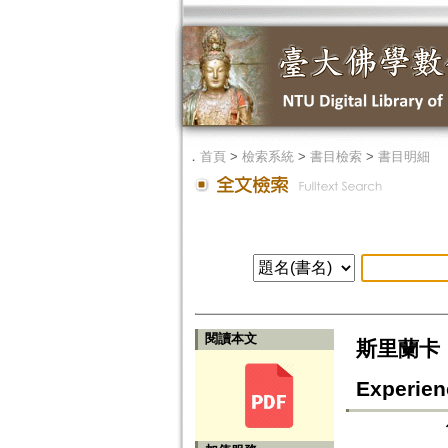
．
首頁
>
檢索系統
>
書目檢索
>
書目明細
閱讀本文
斯里蘭卡「台
Experien