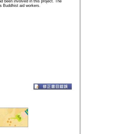
 been involved in this project. The
as Buddhist aid workers.