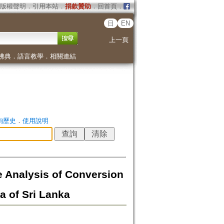
版權聲明
．
引用本站
．
捐款贊助
．
回首頁
．
日
EN
上一頁
佛典
．
語言教學
．
相關連結
詢歷史
．
使用說明
sis of Conversion
 of Sri Lanka