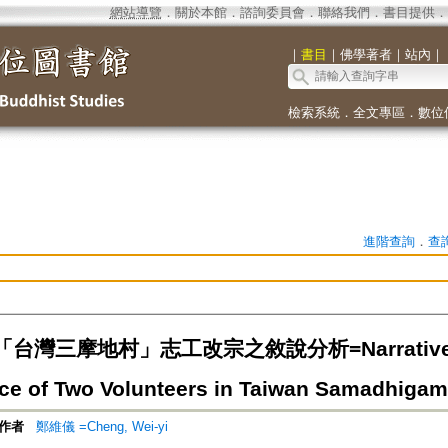
網站導覽
．
關於本館
．
諮詢委員會
．
聯絡我們
．
書目提供
．
｜
書目
｜
佛學著者
｜
站內
｜
檢索系統
．
全文專區
．
數位
進階查詢
．
查
灣三摩地村」志工改宗之敘說分析=Narrative Analy
ce of Two Volunteers in Taiwan Samadhigama
作者
鄭維儀 =Cheng, Wei-yi