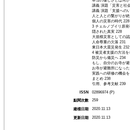
本当の優しさとは何か 
講義 演題「災害と社会
講義 演題「支援への
人と人との繋がりが絶え
個人の災害の時代 228
3 チェルノブイリ原発
隠された真実 228
大規模災害としての認識
人命尊重の欠落 231
東日本大震災発生 232
4 被災者支援の方法を考
防災から備災へ 234
もし、自分のお寺が避難
お寺が避難所になったら
実践への研修の機会を
まとめ 238
引用、参考文献 239
ISSN
02896974 (P)
259
點閱次數
2020.11.13
建檔日期
2020.11.13
更新日期