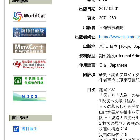
加值服務
2017.03.31
出版日期
207 - 239
頁次
出版者
日蓮宗宗務院
https://www.nichiren.or
出版者網址
出版地
東京, 日本 [Tokyo, Jap
資料類型
期刊論文=Journal Artic
使用語言
日文=Japanese
附註項
研究・調査プロジェク
作者單位：現宗研嘱託
目次
趣旨 207
「天」と「人為」の狭間
1 防災への取り組み 
日々の暮らしから発想す
山は水害から都市を守る
書目管理
阪神・淡路大震災発生 
2 救援の思想と復興の
書目匯出
災害の構造 214
災害の時代 215