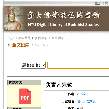
網站導覽
．
首頁
>
檢索系統
>
書目檢索
>
書目明細
閱讀本文
災害と宗教
作者
石原顕正
出處題名
現代宗教研究
n.51
卷期