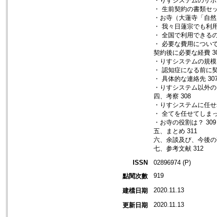
・りすシステムのサポー
・ 生前契約の書類セット
・お寺（大蓮寺「自然」
・ 我々日蓮宗でも利用
・ 全国で利用できるのか
・ 必要な費用について 
契約後に必要な経費 3
・りすシステムの規模に
・ 認知症になる前に契約
・ 具体的な連絡先 30
・りすシステム以外の、
四、考察 308
・りすシステムに任せ
・ 全てを任せてしまっ
・お寺の役割は？ 309
五、まとめ 311
六、余談及び、今後の研
七、参考文献 312
ISSN
02896974 (P)
919
點閱次數
2020.11.13
建檔日期
2020.11.13
更新日期