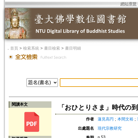
網站導覽
．
首頁
>
檢索系統
>
書目檢索
>
書目明細
閱讀本文
「おひとりさま」時代の到
作者
蓮見高円
;
本間文裕
;
出處題名
現代宗教研究
n.53
卷期