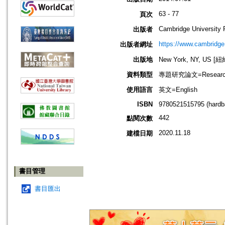
63 - 77
頁次
Cambridge University 
出版者
https://www.cambridge
出版者網址
出版地
New York, NY, US 
資料類型
專題研究論文=Research
使用語言
英文=English
ISBN
9780521515795 (hardb
442
點閱次數
2020.11.18
建檔日期
書目管理
書目匯出