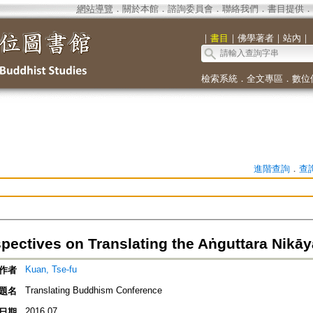
網站導覽
．
關於本館
．
諮詢委員會
．
聯絡我們
．
書目提供
．
｜
書目
｜
佛學著者
｜
站內
｜
檢索系統
．
全文專區
．
數位
進階查詢
．
查
pectives on Translating the Aṅguttara Nikāy
Kuan, Tse-fu
作者
Translating Buddhism Conference
題名
2016.07
日期