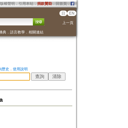
版權聲明
．
引用本站
．
捐款贊助
．
回首頁
．
日
EN
上一頁
佛典
．
語言教學
．
相關連結
詢歷史
．
使用說明
a