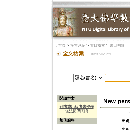
．
首頁
>
檢索系統
>
書目檢索
>
書目明細
閱讀本文
New pers
作者或出版者未授權
無法提供閱讀
加值服務
出處
出版