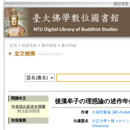
網站導覽
．
首頁
>
檢索系統
>
書目檢索
>
書目明細
閱讀本文
後漢牟子の理惑論の述作年
作者或出版者未授權
無法提供閱讀
作者
久保田量遠 (著)=Kubota,
加值服務
出處題名
大正大學々報 =タイショウ
University