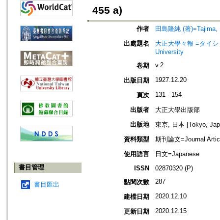
455 a)
作者
田島隆純 (著)=Tajima, Ry
出處題名
大正大學々報 =タイショウ
University
v.2
卷期
1927.12.20
出版日期
131 - 154
頁次
出版者
大正大學出版部
出版地
東京, 日本 [Tokyo, Jap
資料類型
期刊論文=Journal Artic
使用語言
日文=Japanese
書目管理
ISSN
02870320 (P)
287
點閱次數
書目匯出
2020.12.10
建檔日期
2020.12.15
更新日期