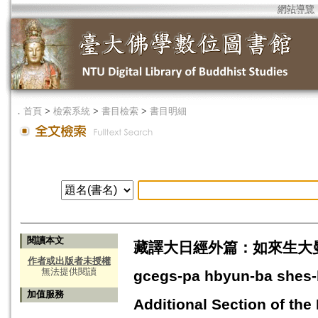
網站導覽
．
首頁
>
檢索系統
>
書目檢索
>
書目明細
閱讀本文
藏譯大日經外篇：如來生大曼荼羅加
作者或出版者未授權
無法提供閱讀
gcegs-pa hbyun-ba shes-b
加值服務
Additional Section of th