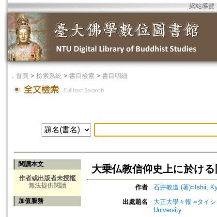
網站導覽
．
首頁
>
檢索系統
>
書目檢索
>
書目明細
閱讀本文
大乗仏教信仰史上に於ける
作者或出版者未授權
無法提供閱讀
作者
石井教道 (著)=Ishii, Kyo
加值服務
出處題名
大正大學々報 =タイショウ
University