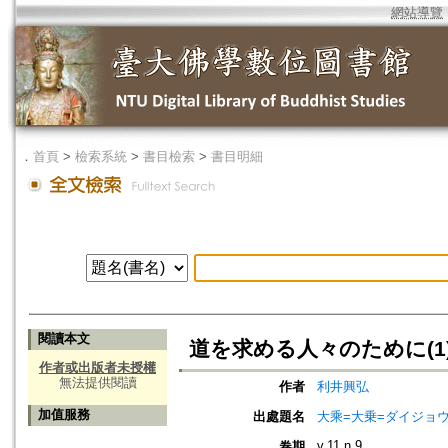
網站導覽
．
首頁
>
檢索系統
>
書目檢索
>
書目明細
閱讀本文
道を求める人々のために(1
作者或出版者未授權
無法提供閱讀
作者
利井興弘
加值服務
出處題名
大乘=大乗=ダイジョウ=
v.11 n.9
卷期