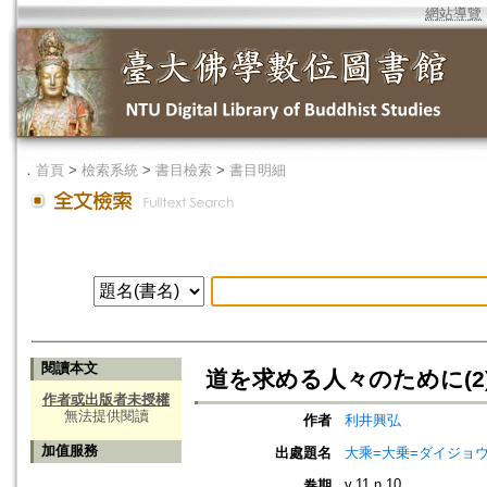
網站導覽
．
首頁
>
檢索系統
>
書目檢索
>
書目明細
閱讀本文
道を求める人々のために(2
作者或出版者未授權
無法提供閱讀
作者
利井興弘
加值服務
出處題名
大乘=大乗=ダイジョウ=
v.11 n.10
卷期