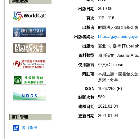
加值服務
2019.06
出版日期
112 - 116
頁次
出版者
財團法人伽耶山基金會
https://gayafund.gaya.
出版者網址
出版地
臺北市, 臺灣 [Taipei shi
資料類型
期刊論文=Journal Artic
使用語言
中文=Chinese
附註項
本期主題：圖書館文創
參與・分享
ISSN
10267263 (P)
589
點閱次數
2021.01.04
建檔日期
2021.01.04
更新日期
書目管理
書目匯出