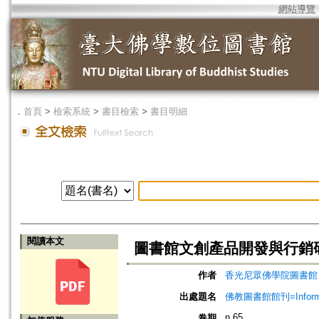
網站導覽
．
首頁
>
檢索系統
>
書目檢索
>
書目明細
閱讀本文
圖書館文創產品開發與行銷
作者
香光尼眾佛學院圖書館
出處題名
佛教圖書館館刊=Informatio
n.65
卷期