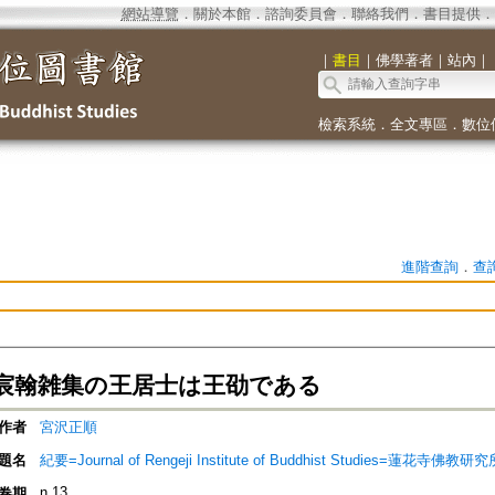
網站導覽
．
關於本館
．
諮詢委員會
．
聯絡我們
．
書目提供
．
｜
書目
｜
佛學著者
｜
站內
｜
檢索系統
．
全文專區
．
數位
進階查詢
．
查
宸翰雑集の王居士は王劭である
作者
宮沢正順
題名
紀要=Journal of Rengeji Institute of Buddhist Studies=蓮花寺佛教
n.13
卷期