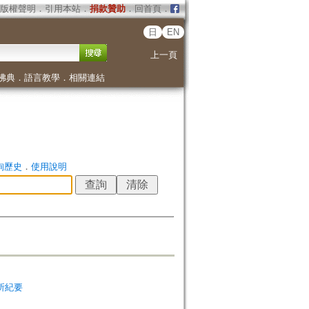
版權聲明
．
引用本站
．
捐款贊助
．
回首頁
．
日
EN
上一頁
佛典
．
語言教學
．
相關連結
詢歷史
．
使用說明
研究所紀要