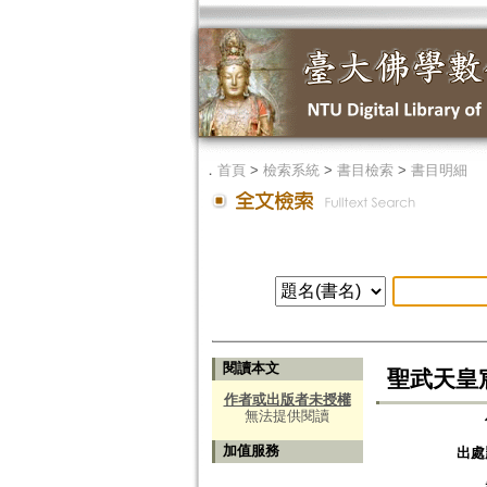
．
首頁
>
檢索系統
>
書目檢索
>
書目明細
閱讀本文
聖武天皇
作者或出版者未授權
無法提供閱讀
加值服務
出處