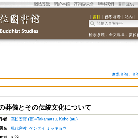
網站導覽
．
關於本館
．
諮詢委員會
．
聯絡我們
．
書目提供
．
｜
書目
｜
佛學著者
｜
站內
｜
檢索系統
．
全文專區
．
數位
進階查詢
．
查
の葬儀とその伝統文化について
作者
高松宏寶 (著)=Takamatsu, Koho (au.)
題名
現代密教=ゲンダイ ミッキョウ
n.29
卷期