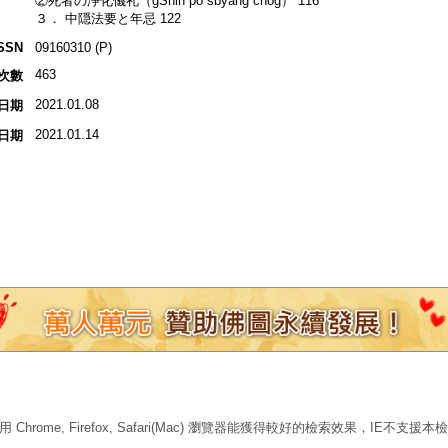
②死者の浄化儀礼（gShin po sbyang chog） 116
３． 中隠法要と年忌 122
SSN
09160310 (P)
463
次數
2021.01.08
日期
2021.01.14
日期
 Chrome, Firefox, Safari(Mac) 瀏覽器能獲得較好的檢索效果，IE不支援