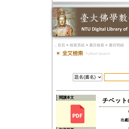
．
首頁
>
檢索系統
>
書目檢索
>
書目明細
閱讀本文
チベット
出處