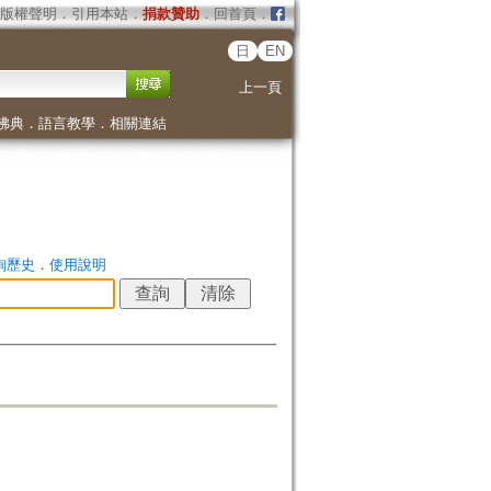
版權聲明
．
引用本站
．
捐款贊助
．
回首頁
．
日
EN
上一頁
佛典
．
語言教學
．
相關連結
詢歷史
．
使用說明