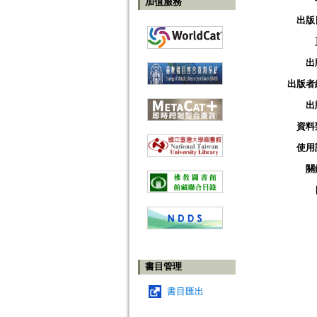
加值服務
出版
出
出版者
出
資料
使用
關
書目管理
書目匯出