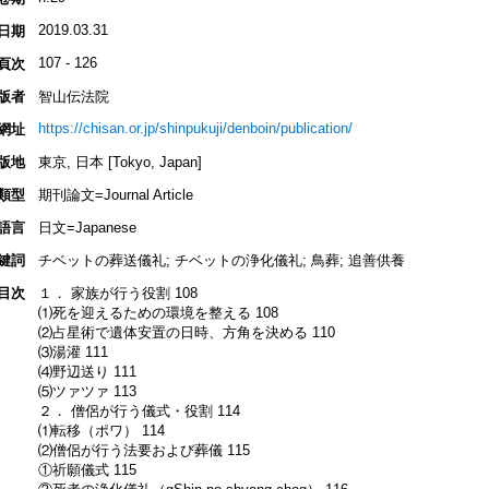
2019.03.31
日期
107 - 126
頁次
版者
智山伝法院
https://chisan.or.jp/shinpukuji/denboin/publication/
網址
版地
東京, 日本 [Tokyo, Japan]
類型
期刊論文=Journal Article
語言
日文=Japanese
鍵詞
チベットの葬送儀礼; チベットの浄化儀礼; 鳥葬; 追善供養
目次
１． 家族が行う役割 108
⑴死を迎えるための環境を整える 108
⑵占星術で遺体安置の日時、方角を決める 110
⑶湯灌 111
⑷野辺送り 111
⑸ツァツァ 113
２． 僧侶が行う儀式・役割 114
⑴転移（ポワ） 114
⑵僧侶が行う法要および葬儀 115
①祈願儀式 115