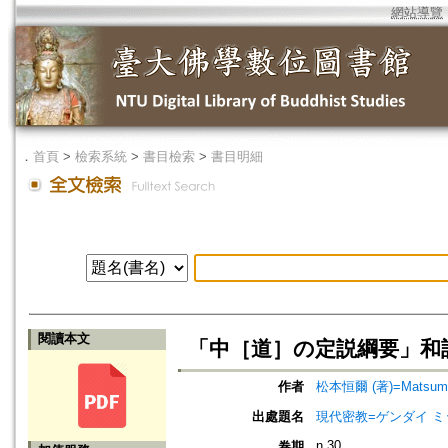
網站導覽
．
首頁
>
檢索系統
>
書目檢索
>
書目明細
閱讀本文
「中［道］の定説綱要」和
作者
松本恒爾 (著)=Matsumoto,
出處題名
現代密教=ゲンダイ 
n.30
卷期