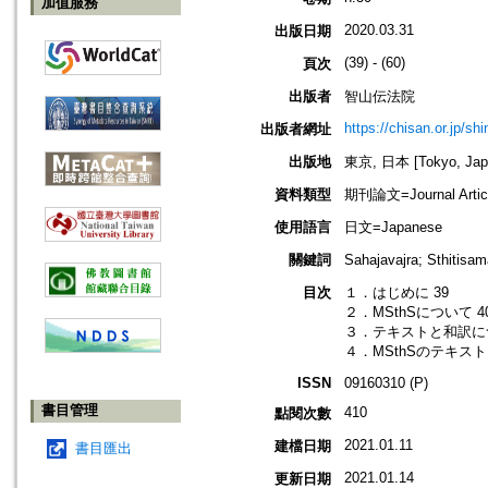
加值服務
2020.03.31
出版日期
(39) - (60)
頁次
出版者
智山伝法院
https://chisan.or.jp/sh
出版者網址
出版地
東京, 日本 [Tokyo, Jap
資料類型
期刊論文=Journal Artic
使用語言
日文=Japanese
關鍵詞
Sahajavajra; Sthi
目次
１．はじめに 39
２．MSthSについて 4
３．テキストと和訳につ
４．MSthSのテキスト
ISSN
09160310 (P)
書目管理
410
點閱次數
2021.01.11
建檔日期
書目匯出
2021.01.14
更新日期