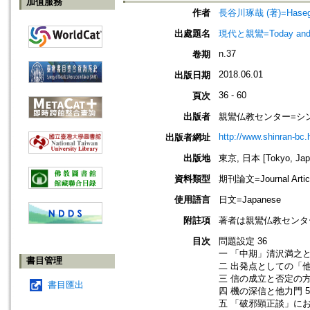
加值服務
作者
長谷川琢哉 (著)=Hasegaw
出處題名
現代と親鸞=Today an
n.37
卷期
2018.06.01
出版日期
36 - 60
頁次
出版者
親鸞仏教センター=シ
http://www.shinran-bc.h
出版者網址
出版地
東京, 日本 [Tokyo, Jap
資料類型
期刊論文=Journal Artic
使用語言
日文=Japanese
附註項
著者は親鸞仏教センタ
目次
問題設定 36
一 「中期」清沢満之と
書目管理
二 出発点としての「他
三 信の成立と否定の方法
書目匯出
四 機の深信と他力門 5
五 「破邪顕正談」にお