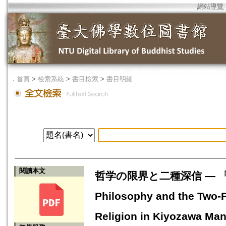
網站導覽
．
首頁
>
檢索系統
>
書目檢索
>
書目明細
閱讀本文
哲学の限界と二種深信 — 「
Philosophy and the Two-F
Religion in Kiyozawa Man