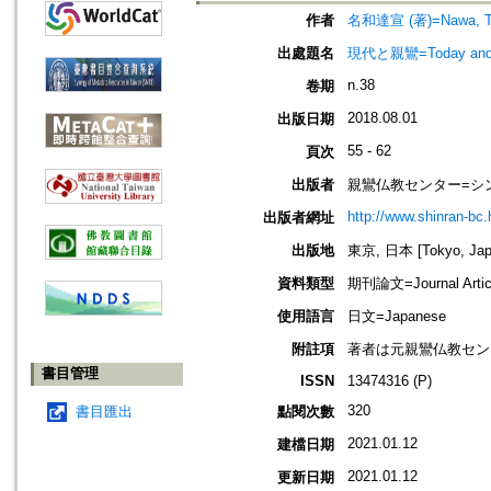
作者
名和達宣 (著)=Nawa, Tat
出處題名
現代と親鸞=Today an
n.38
卷期
2018.08.01
出版日期
55 - 62
頁次
出版者
親鸞仏教センター=シ
http://www.shinran-bc.h
出版者網址
出版地
東京, 日本 [Tokyo, Jap
資料類型
期刊論文=Journal Artic
使用語言
日文=Japanese
附註項
著者は元親鸞仏教セン
書目管理
ISSN
13474316 (P)
320
書目匯出
點閱次數
2021.01.12
建檔日期
2021.01.12
更新日期