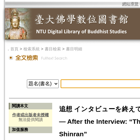
網站導覽
．
首頁
>
檢索系統
>
書目檢索
>
書目明細
閱讀本文
追想 インタビューを終えて 
作者或出版者未授權
無法提供閱讀
— After the Interview: “
加值服務
Shinran”