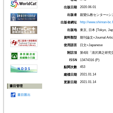
2020.06.01
出版日期
出版者
親鸞仏教センター=シ
http://www.shinran-bc.h
出版者網址
出版地
東京, 日本 [Tokyo, Jap
資料類型
期刊論文=Journal Artic
使用語言
日文=Japanese
附註項
第4回「清沢満之研究
ISSN
13474316 (P)
453
點閱次數
2021.01.14
建檔日期
2021.01.14
更新日期
書目管理
書目匯出