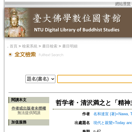
網站導覽
．
首頁
>
檢索系統
>
書目檢索
>
書目明細
閱讀本文
哲学者・清沢満之と「精神
作者或出版者未授權
無法提供閱讀
作者
名和達宣 (著)=Nawa, Tat
加值服務
出處題名
現代と親鸞=Today an
n.42
卷期