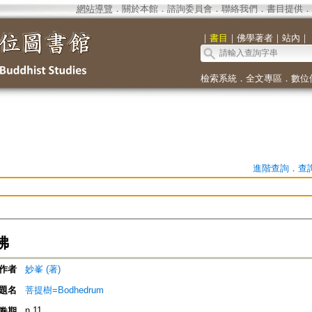
網站導覽
．
關於本館
．
諮詢委員會
．
聯絡我們
．
書目提供
．
｜
書目
｜
佛學著者
｜
站內
｜
檢索系統
．
全文專區
．
數位
進階查詢
．
查
佛
作者
妙峯 (著)
題名
菩提樹=Bodhedrum
n.11
卷期