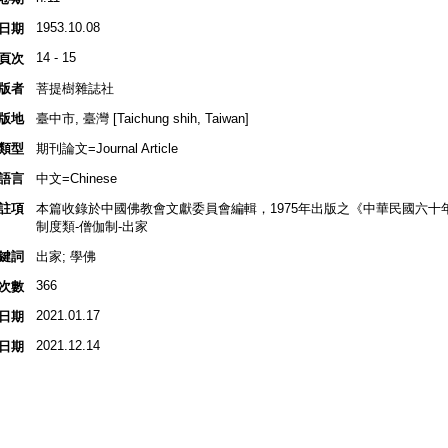
1953.10.08
日期
14 - 15
頁次
版者
菩提樹雜誌社
版地
臺中市, 臺灣 [Taichung shih, Taiwan]
類型
期刊論文=Journal Article
語言
中文=Chinese
註項
本篇收錄於中國佛教會文獻委員會編輯，1975年出版之《中華民國六十
制度類-僧伽制-出家
鍵詞
出家; 學佛
366
次數
2021.01.17
日期
2021.12.14
日期