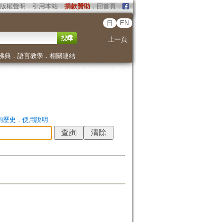
版權聲明
．
引用本站
．
捐款贊助
．
回首頁
．
日
EN
上一頁
佛典
．
語言教學
．
相關連結
詢歷史
．
使用說明