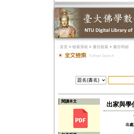
．
首頁
>
檢索系統
>
書目檢索
>
書目明細
閱讀本文
出家與學
出處