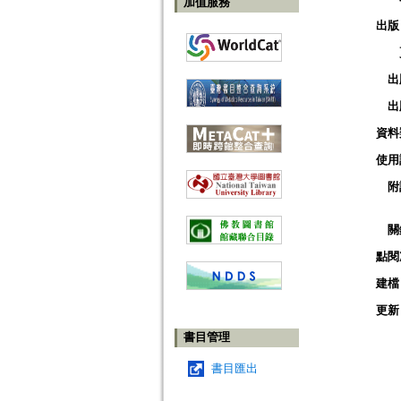
加值服務
出版
出
出
資料
使用
附
關
點閱
建檔
更新
書目管理
書目匯出