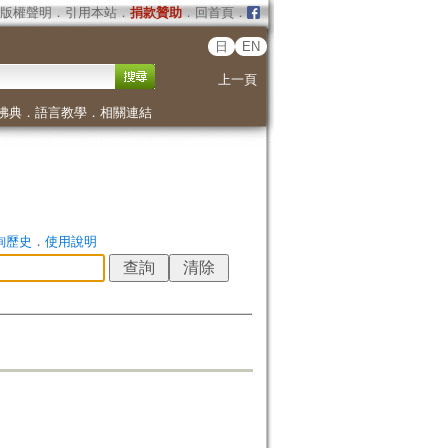
版權聲明
．
引用本站
．
捐款贊助
．
回首頁
．
日
EN
上一頁
佛典
．
語言教學
．
相關連結
詢歷史
．
使用說明