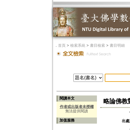
．
首頁
>
檢索系統
>
書目檢索
>
書目明細
閱讀本文
略論佛教
作者或出版者未授權
無法提供閱讀
加值服務
出處