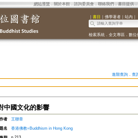
網站導覽
．
關於本館
．
諮詢委員會
．
聯絡我們
．
書目提供
．
｜
書目
｜
佛學著者
｜
站內
｜
檢索系統
．
全文專區
．
數位
進階查詢
．
查
對中國文化的影響
作者
王聯章
題名
香港佛教=Buddhism in Hong Kong
n.213
卷期