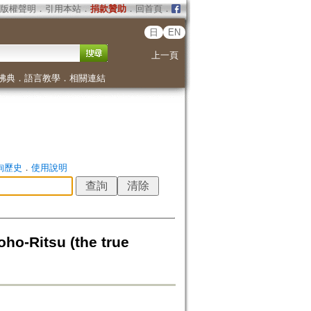
版權聲明
．
引用本站
．
捐款贊助
．
回首頁
．
日
EN
上一頁
佛典
．
語言教學
．
相關連結
詢歷史
．
使用說明
-Ritsu (the true