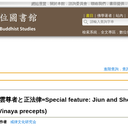
網站導覽
．
關於本館
．
諮詢委員會
．
聯絡我們
．
書目提供
．
｜
書目
｜
佛學著者
｜
站內
｜
檢索系統
．
全文專區
．
數位
進階查詢
．
查
者と正法律=Special feature: Jiun and Shoho
inaya precepts)
作者
戒律文化研究会