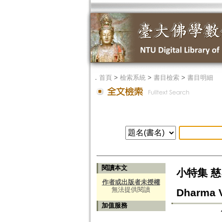
．
首頁
>
檢索系統
>
書目檢索
>
書目明細
閱讀本文
小特集 慈雲尊
作者或出版者未授權
無法提供閱讀
Dharma V
加值服務