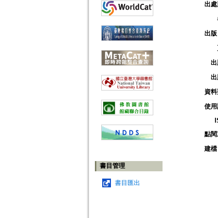
出處
出版
出
出
資料
使用
點閱
建檔
書目管理
書目匯出