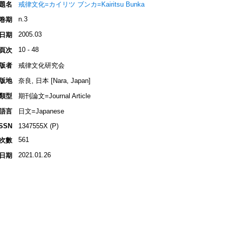
題名
戒律文化=カイリツ ブンカ=Kairitsu Bunka
n.3
卷期
2005.03
日期
10 - 48
頁次
版者
戒律文化研究会
版地
奈良, 日本 [Nara, Japan]
類型
期刊論文=Journal Article
語言
日文=Japanese
ISSN
1347555X (P)
561
次數
2021.01.26
日期