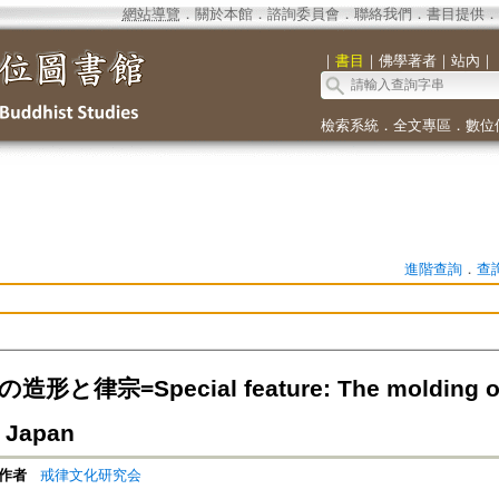
網站導覽
．
關於本館
．
諮詢委員會
．
聯絡我們
．
書目提供
．
｜
書目
｜
佛學著者
｜
站內
｜
檢索系統
．
全文專區
．
數位
進階查詢
．
查
形と律宗=Special feature: The molding of t
 Japan
作者
戒律文化研究会