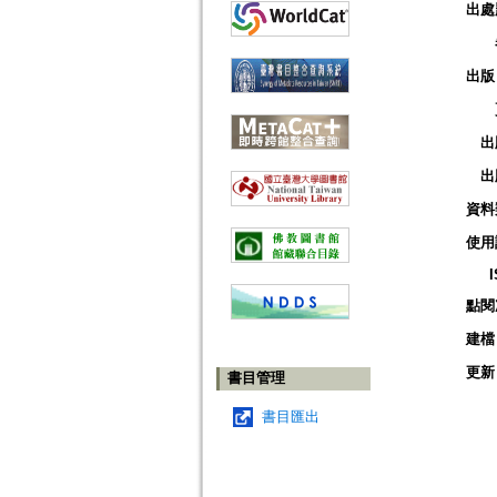
出處
出版
出
出
資料
使用
點閱
建檔
更新
書目管理
書目匯出