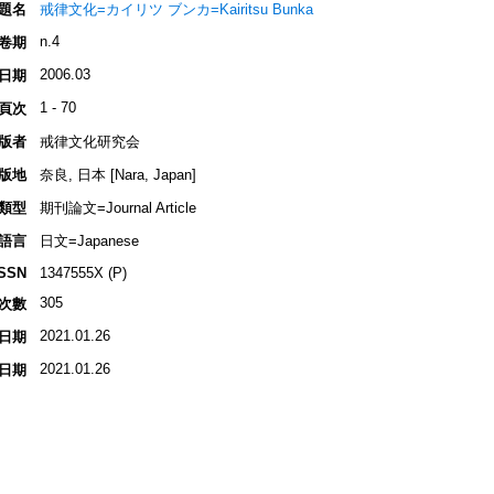
題名
戒律文化=カイリツ ブンカ=Kairitsu Bunka
n.4
卷期
2006.03
日期
1 - 70
頁次
版者
戒律文化研究会
版地
奈良, 日本 [Nara, Japan]
類型
期刊論文=Journal Article
語言
日文=Japanese
ISSN
1347555X (P)
305
次數
2021.01.26
日期
2021.01.26
日期