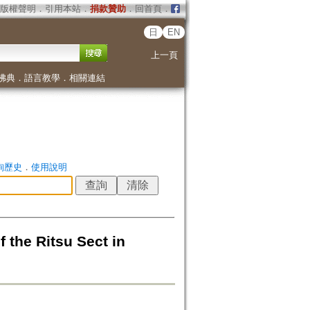
版權聲明
．
引用本站
．
捐款贊助
．
回首頁
．
日
EN
上一頁
佛典
．
語言教學
．
相關連結
詢歷史
．
使用說明
he Ritsu Sect in