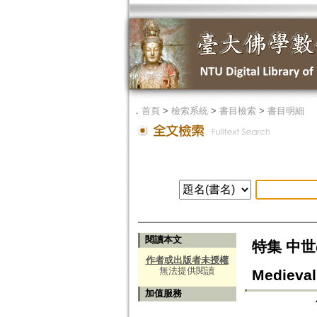
．
首頁
>
檢索系統
>
書目檢索
>
書目明細
閱讀本文
特集 中世の造
作者或出版者未授權
無法提供閱讀
Medieval
加值服務